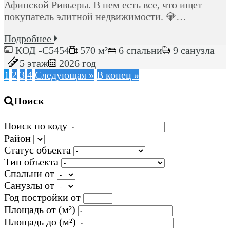
Афинской Ривьеры. В нем есть все, что ищет
покупатель элитной недвижимости. 💎…
Подробнее
КОД -C5454
570 м²
6 спальни
9 санузла
5 этаж
2026 год
1
2
3
4
Следующая »
В конец »
Поиск
Поиск по коду
Район
Статус объекта
Тип объекта
Спальни от
Санузлы от
Год постройки от
Площадь от
(м²)
Площадь до
(м²)