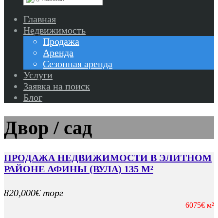
Главная
Недвижимость
Продажа
Аренда
Сезонная аренда
Услуги
Заявка на поиск
Блог
Двор / сад
ПРОДАЖА НЕДВИЖИМОСТИ В ЭЛИТНОМ
РАЙОНЕ АФИНЫ (ВУЛА) 135 М²
820,000€ торг
6075€ м²