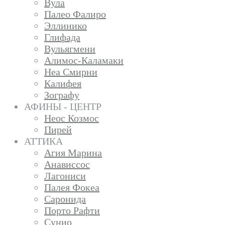
Вула
Палео Фалиро
Эллинико
Глифада
Вульягмени
Алимос-Каламаки
Неа Смирни
Калифея
Зографу
АФИНЫ - ЦЕНТР
Неос Козмос
Пирей
АТТИКА
Агия Марина
Анависсос
Лагониси
Палея Фокеа
Саронида
Порто Рафти
Сунио