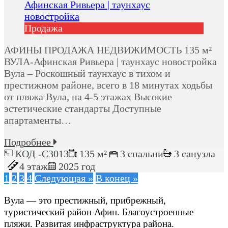
Продажа
АФИНЫ ПРОДАЖА НЕДВИЖИМОСТЬ 135 м²
ВУЛА-Афинская Ривьера | таунхаус новостройка
Вула – Роскошный таунхаус в тихом и
престижном районе, всего в 18 минутах ходьбы
от пляжа Вула, на 4-5 этажах Высокие
эстетические стандарты Доступные
апартаменты…
Подробнее
КОД -C3013
135 м²
3 спальни
3 санузла
4 этаж
2025 год
1
2
3
4
Следующая »
В конец »
Вула — это престижный, прибрежный,
туристический район Афин. Благоустроенные
пляжи. Развитая инфраструктура района.