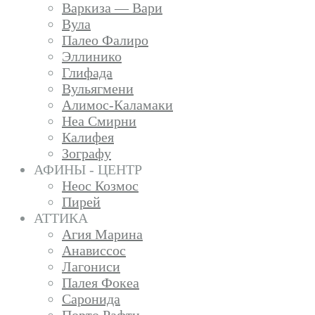
Варкиза — Вари
Вула
Палео Фалиро
Эллинико
Глифада
Вульягмени
Алимос-Каламаки
Неа Смирни
Калифея
Зографу
АФИНЫ - ЦЕНТР
Неос Козмос
Пирей
АТТИКА
Агия Марина
Анависсос
Лагониси
Палея Фокеа
Саронида
Порто Рафти