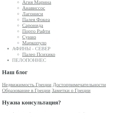
Агия Марина
Анависсос
Лагониси
Палея Фокеа
Саронида
Порто Рафти
Сунио
Маркопуло
АФИНЫ - СЕВЕР
Палео Психико
ПЕЛОПОННЕС
Наш блог
Недвижимость Греции
Достопримечательности
Образование в Греции
Заметки о Греции
Нужна консультация?