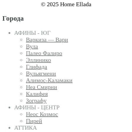
© 2025 Home Ellada
Города
АФИНЫ - ЮГ
Варкиза — Вари
Вула
Палео Фалиро
Эллинико
Глифада
Вульягмени
Алимос-Каламаки
Неа Смирни
Калифея
Зографу
АФИНЫ - ЦЕНТР
Неос Козмос
Пирей
АТТИКА