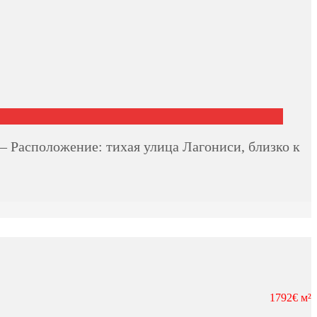
асположение: тихая улица Лагониси, близко к
1792€ м²