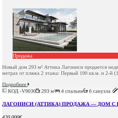
Продажа
Новый дом 293 м² Аттика Лагониси продается недв
метрах от пляжа 2 этажа: Первый 190 кв.м. и 2-й 
Подробнее
КОД -V9030
293 м²
4 спальни
6 санузла
ЛАГОНИСИ (АТТИКА) ПРОДАЖА — ДОМ С В
420,000€