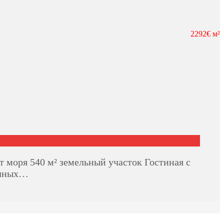
2292€ м²
 моря 540 м² земельный участок Гостиная с
ечных…