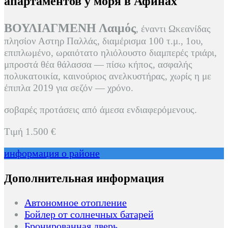
апартаментов у моря в Афинах
ΒΟΥΛΙΑΓΜΕΝΗ Λαιμός
, έναντι Ωκεανίδας
πλησίον Αστηρ Παλλάς, διαμέρισμα 100 τ.μ., 1ου,
επιπλωμένο, ωραιότατο ηλιόλουστο διαμπερές τριάρι,
μπροστά θέα θάλασσα — πίσω κήπος, ασφαλής
πολυκατοικία, καινούριος ανελκυστήρας, χωρίς η με
έπιπλα 2019 για σεζόν — χρόνο.
σοβαρές προτάσεις από άμεσα ενδιαφερόμενους.
Тιμή 1.500 €
информация о районе
Дополнительная информация
Автономное отопление
Бойлер от солнечных батарей
Бронированная дверь