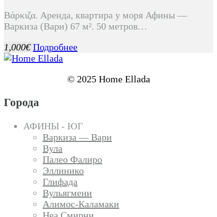
Βάρκιζα. Аренда, квартира у моря Афины —
Варкиза (Вари) 67 м². 50 метров…
1,000€
Подробнее
© 2025 Home Ellada
Города
АФИНЫ - ЮГ
Варкиза — Вари
Вула
Палео Фалиро
Эллинико
Глифада
Вульягмени
Алимос-Каламаки
Неа Смирни