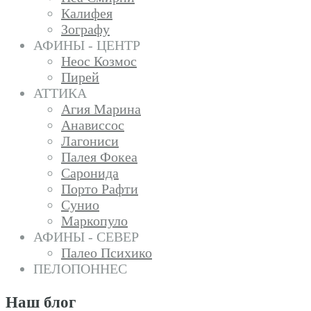
Калифея
Зографу
АФИНЫ - ЦЕНТР
Неос Козмос
Пирей
АТТИКА
Агия Марина
Анависсос
Лагониси
Палея Фокеа
Саронида
Порто Рафти
Сунио
Маркопуло
АФИНЫ - СЕВЕР
Палео Психико
ПЕЛОПОННЕС
Наш блог