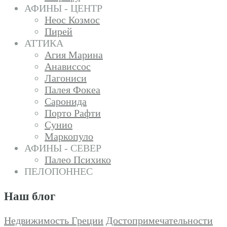
АФИНЫ - ЦЕНТР
Неос Козмос
Пирей
АТТИКА
Агия Марина
Анависсос
Лагониси
Палея Фокеа
Саронида
Порто Рафти
Сунио
Маркопуло
АФИНЫ - СЕВЕР
Палео Психико
ПЕЛОПОННЕС
Наш блог
Недвижимость Греции
Достопримечательности