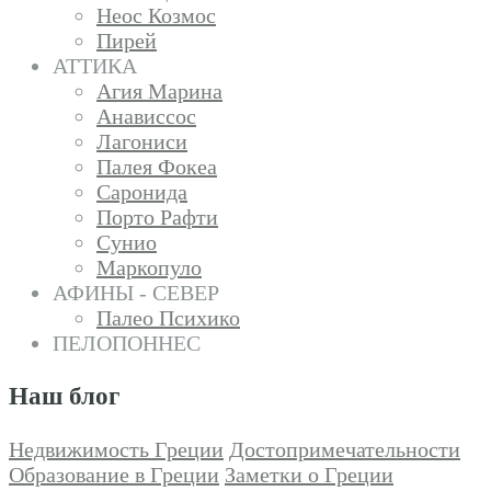
Неос Козмос
Пирей
АТТИКА
Агия Марина
Анависсос
Лагониси
Палея Фокеа
Саронида
Порто Рафти
Сунио
Маркопуло
АФИНЫ - СЕВЕР
Палео Психико
ПЕЛОПОННЕС
Наш блог
Недвижимость Греции
Достопримечательности
Образование в Греции
Заметки о Греции